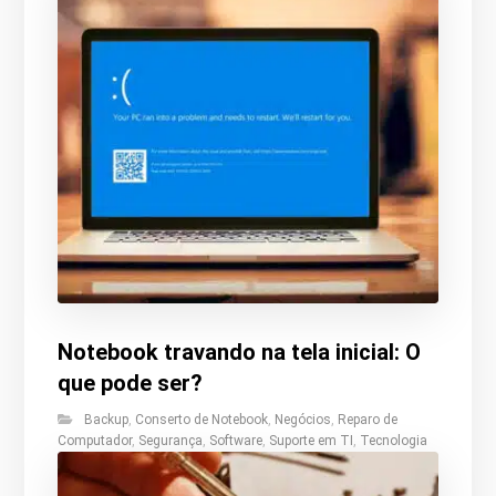
Notebook travando na tela inicial: O
que pode ser?
Backup
,
Conserto de Notebook
,
Negócios
,
Reparo de
Computador
,
Segurança
,
Software
,
Suporte em TI
,
Tecnologia